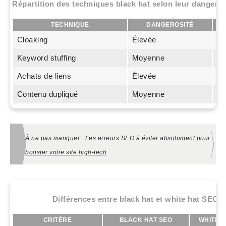
Répartition des techniques black hat selon leur dangerosi
TECHNIQUE
DANGEROSITÉ
Cloaking
Élevée
M
Keyword stuffing
Moyenne
Fa
Achats de liens
Élevée
Él
Contenu dupliqué
Moyenne
Fa
À ne pas manquer :
Les erreurs SEO à éviter absolument pour
booster votre site high-tech
Différences entre black hat et white hat SEO
CRITÈRE
BLACK HAT SEO
WHITE H