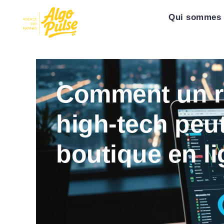
Qui sommes 
Comment un ré
high-tech peut 
boutique en l