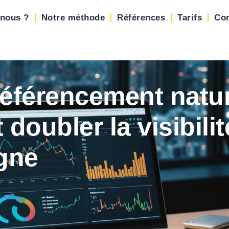
nous ?
Notre méthode
Références
Tarifs
Con
férencement natur
doubler la visibilit
igne