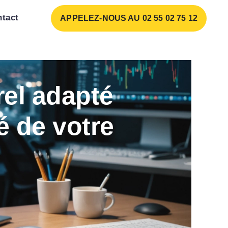
tact
APPELEZ-NOUS AU 02 55 02 75 12
el adapté
é de votre